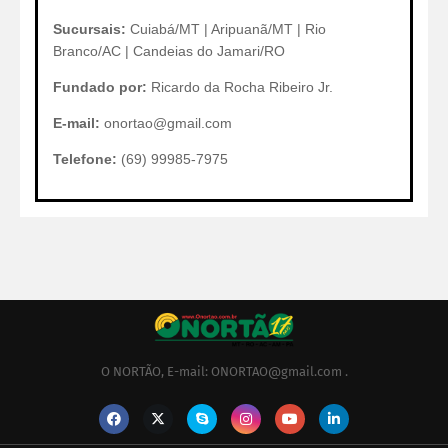
Sucursais:
Cuiabá/MT | Aripuanã/MT | Rio
Branco/AC | Candeias do Jamari/RO
Fundado por:
Ricardo da Rocha Ribeiro Jr.
E-mail:
onortao@gmail.com
Telefone:
(69) 99985-7975
O NORTÃO, E-mail: ONORTAO@gmail.com .