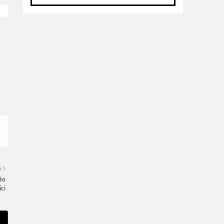
S
ão
ci