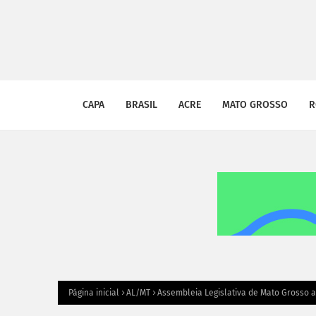
CAPA
BRASIL
ACRE
MATO GROSSO
R
Página inicial
AL/MT
Assembleia Legislativa de Mato Grosso 