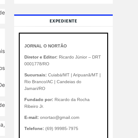
de
EXPEDIENTE
JORNAL O NORTÃO
is
Diretor e Editor:
Ricardo Júnior – DRT
0001778/RO
os
Sucursais:
Cuiabá/MT | Aripuanã/MT |
Rio Branco/AC | Candeias do
De
Jamari/RO
Fundado por:
Ricardo da Rocha
de
Ribeiro Jr.
E-mail:
onortao@gmail.com
a,
Telefone:
(69) 99985-7975