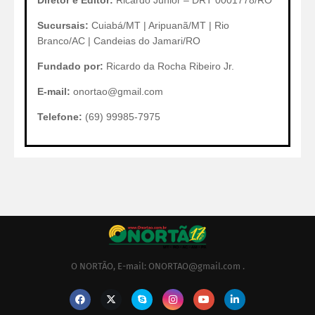
Diretor e Editor:
Ricardo Júnior – DRT 0001778/RO
Sucursais:
Cuiabá/MT | Aripuanã/MT | Rio
Branco/AC | Candeias do Jamari/RO
Fundado por:
Ricardo da Rocha Ribeiro Jr.
E-mail:
onortao@gmail.com
Telefone:
(69) 99985-7975
O NORTÃO, E-mail: ONORTAO@gmail.com .