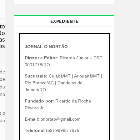
EXPEDIENTE
to
ão
as
os
JORNAL O NORTÃO
Diretor e Editor:
Ricardo Júnior – DRT
0001778/RO
 de
Sucursais:
Cuiabá/MT | Aripuanã/MT |
 de
Rio Branco/AC | Candeias do
ada
Jamari/RO
eno
Fundado por:
Ricardo da Rocha
Ribeiro Jr.
e o
E-mail:
onortao@gmail.com
ada
Telefone:
(69) 99985-7975