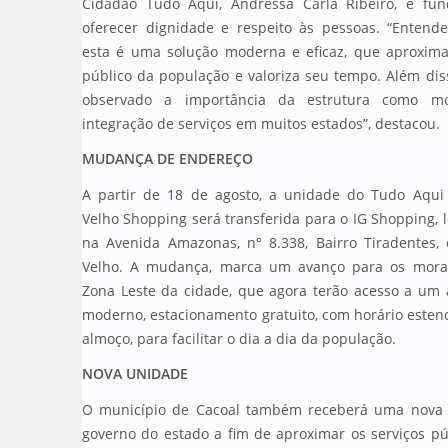
Cidadão Tudo Aqui, Andressa Carla Ribeiro, é fu
oferecer dignidade e respeito às pessoas. “Enten
esta é uma solução moderna e eficaz, que aproxim
público da população e valoriza seu tempo. Além dis
observado a importância da estrutura como m
integração de serviços em muitos estados”, destacou.
MUDANÇA DE ENDEREÇO
A partir de 18 de agosto, a unidade do Tudo Aqui
Velho Shopping será transferida para o IG Shopping, l
na Avenida Amazonas, n° 8.338, Bairro Tiradentes,
Velho. A mudança, marca um avanço para os mora
Zona Leste da cidade, que agora terão acesso a um
moderno, estacionamento gratuito, com horário estend
almoço, para facilitar o dia a dia da população.
NOVA UNIDADE
O município de Cacoal também receberá uma nova u
governo do estado a fim de aproximar os serviços p