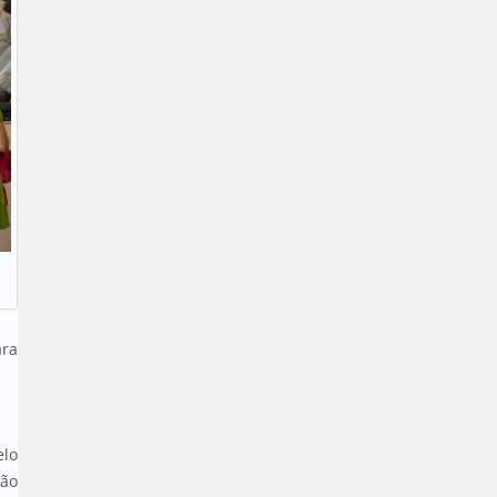
s
ara
elo
ção