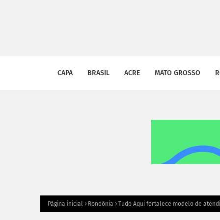
CAPA
BRASIL
ACRE
MATO GROSSO
R
Página inicial
Rondônia
Tudo Aqui fortalece modelo de aten