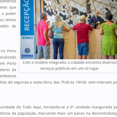
ndamental
demos que
a o poder
so, temos
odelo de
 no Porto
ocalizado
Com o modelo integrado, o cidadão encontra diverso
 em Porto
serviços públicos em um só lugar.
dores da
 ambiente
ido de segunda a sexta-feira, das 7h30 às 19h30, sem intervalo p
nidade do Tudo Aqui, tornando-se a 6ª unidade inaugurada p
úblicos da população, marcando mais um passo na descentraliza