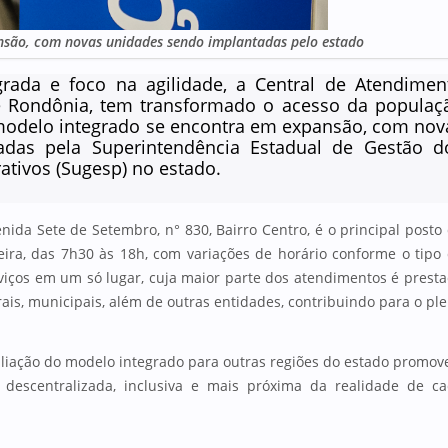
nsão, com novas unidades sendo implantadas pelo estado
rada e foco na agilidade, a Central de Atendimen
 Rondônia, tem transformado o acesso da populaç
 modelo integrado se encontra em expansão, com nov
adas pela Superintendência Estadual de Gestão d
ativos (Sugesp) no estado.
nida Sete de Setembro, n° 830, Bairro Centro, é o principal posto
eira, das 7h30 às 18h, com variações de horário conforme o tipo
viços em um só lugar, cuja maior parte dos atendimentos é prest
rais, municipais, além de outras entidades, contribuindo para o pl
liação do modelo integrado para outras regiões do estado promov
scentralizada, inclusiva e mais próxima da realidade de c