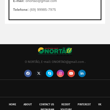
E-mail:
onortao@gmail.com
Telefone:
(69) 99985-7975
O NORTÃO, E-mail: ONORTAO@gmail.com .
HOME
ABOUT
CONTACT US
REDDIT
PINTEREST
VK
INSTAGRAM
YOUTUBE