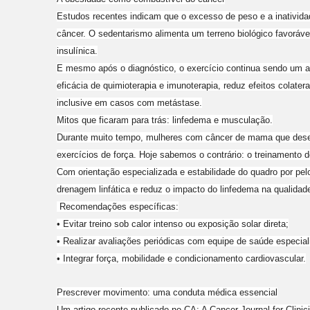
Estudos recentes indicam que o excesso de peso e a inativida
câncer. O sedentarismo alimenta um terreno biológico favoráve
insulínica.
E mesmo após o diagnóstico, o exercício continua sendo um a
eficácia de quimioterapia e imunoterapia, reduz efeitos colate
inclusive em casos com metástase.
Mitos que ficaram para trás: linfedema e musculação.
Durante muito tempo, mulheres com câncer de mama que desenv
exercícios de força. Hoje sabemos o contrário: o treinamento d
Com orientação especializada e estabilidade do quadro por pe
drenagem linfática e reduz o impacto do linfedema na qualidade
Recomendações específicas:
• Evitar treino sob calor intenso ou exposição solar direta;
• Realizar avaliações periódicas com equipe de saúde especial
• Integrar força, mobilidade e condicionamento cardiovascular.
Prescrever movimento: uma conduta médica essencial
Um artigo recente publicado no CA: A Cancer Journal for Clinic