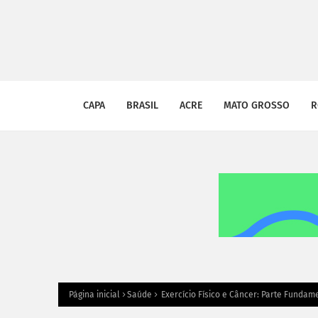
CAPA
BRASIL
ACRE
MATO GROSSO
R
Página inicial
Saúde
Exercício Físico e Câncer: Parte Fund