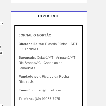
EXPEDIENTE
a a
JORNAL O NORTÃO
Diretor e Editor:
Ricardo Júnior – DRT
r
0001778/RO
co.
Sucursais:
Cuiabá/MT | Aripuanã/MT |
Rio Branco/AC | Candeias do
Jamari/RO
Fundado por:
Ricardo da Rocha
Ribeiro Jr.
E-mail:
onortao@gmail.com
Telefone:
(69) 99985-7975
e o