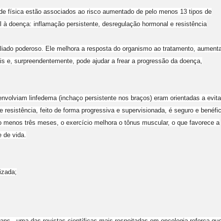
de física estão associados ao risco aumentado de pelo menos 13 tipos de
l à doença: inflamação persistente, desregulação hormonal e resistência
liado poderoso. Ele melhora a resposta do organismo ao tratamento, aument
rais e, surpreendentemente, pode ajudar a frear a progressão da doença,
olviam linfedema (inchaço persistente nos braços) eram orientadas a evita
e resistência, feito de forma progressiva e supervisionada, é seguro e benéfi
lo menos três meses, o exercício melhora o tônus muscular, o que favorece a
 de vida.
izada;
ians , uma das revistas científicas mais respeitadas em oncologia reforça qu