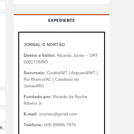
EXPEDIENTE
JORNAL O NORTÃO
Diretor e Editor:
Ricardo Júnior – DRT
0001778/RO
Sucursais:
Cuiabá/MT | Aripuanã/MT |
Rio Branco/AC | Candeias do
Jamari/RO
Fundado por:
Ricardo da Rocha
Ribeiro Jr.
E-mail:
onortao@gmail.com
Telefone:
(69) 99985-7975
e,