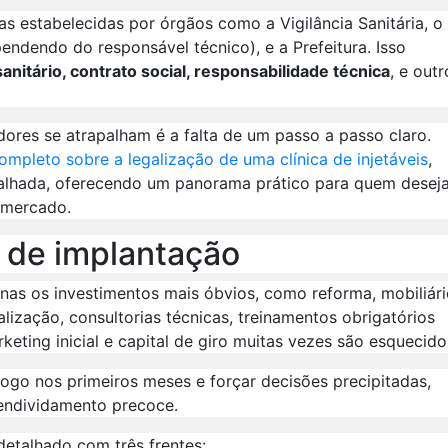
as estabelecidas por órgãos como a Vigilância Sanitária, o
endo do responsável técnico), e a Prefeitura. Isso
nitário, contrato social, responsabilidade técnica
, e outr
res se atrapalham é a falta de um passo a passo claro.
ompleto sobre a legalização de uma clínica de injetáveis
,
talhada, oferecendo um panorama prático para quem desej
o mercado.
s de implantação
nas os investimentos mais óbvios, como reforma, mobiliár
ização, consultorias técnicas, treinamentos obrigatórios
eting inicial e capital de giro muitas vezes são esquecido
go nos primeiros meses e forçar decisões precipitadas,
endividamento precoce.
etalhado com três frentes: