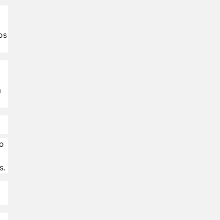
os
a
io
s.