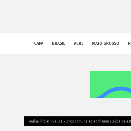
CAPA
BRASIL
ACRE
MATO GROSSO
R
Página inicial
Saúde
Erros comuns ao abrir uma clínica de est