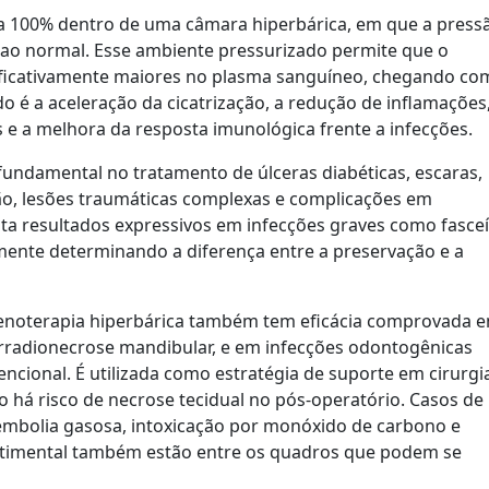
o a 100% dentro de uma câmara hiperbárica, em que a press
o ao normal. Esse ambiente pressurizado permite que o
nificativamente maiores no plasma sanguíneo, chegando co
do é a aceleração da cicatrização, a redução de inflamações
e a melhora da resposta imunológica frente a infecções.
fundamental no tratamento de úlceras diabéticas, escaras,
ação, lesões traumáticas complexas e complicações em
ta resultados expressivos em infecções graves como fasceí
emente determinando a diferença entre a preservação e a
genoterapia hiperbárica também tem eficácia comprovada 
orradionecrose mandibular, e em infecções odontogênicas
ional. É utilizada como estratégia de suporte em cirurgi
o há risco de necrose tecidual no pós-operatório. Casos de
 embolia gasosa, intoxicação por monóxido de carbono e
imental também estão entre os quadros que podem se