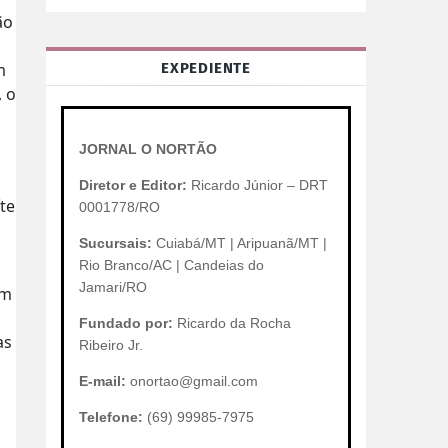
ão
m
EXPEDIENTE
, o
JORNAL O NORTÃO
Diretor e Editor:
Ricardo Júnior – DRT
te
0001778/RO
Sucursais:
Cuiabá/MT | Aripuanã/MT |
Rio Branco/AC | Candeias do
Jamari/RO
em
Fundado por:
Ricardo da Rocha
as
Ribeiro Jr.
E-mail:
onortao@gmail.com
Telefone:
(69) 99985-7975