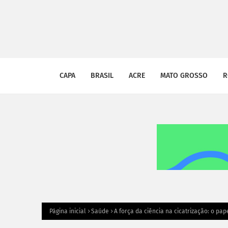
CAPA
BRASIL
ACRE
MATO GROSSO
R
Página inicial
Saúde
A força da ciência na cicatrização: o p