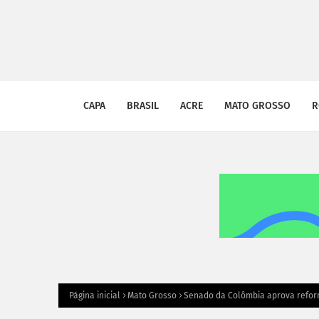
CAPA
BRASIL
ACRE
MATO GROSSO
R
Página inicial
Mato Grosso
Senado da Colômbia aprova reform