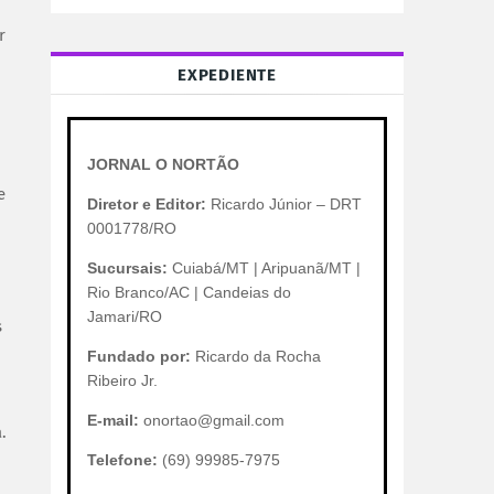
r
EXPEDIENTE
JORNAL O NORTÃO
e
Diretor e Editor:
Ricardo Júnior – DRT
0001778/RO
Sucursais:
Cuiabá/MT | Aripuanã/MT |
Rio Branco/AC | Candeias do
Jamari/RO
s
Fundado por:
Ricardo da Rocha
Ribeiro Jr.
E-mail:
onortao@gmail.com
.
Telefone:
(69) 99985-7975