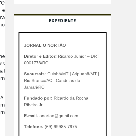
 “O
 e
ara
EXPEDIENTE
ino
JORNAL O NORTÃO
me
Diretor e Editor:
Ricardo Júnior – DRT
mes
0001778/RO
nal
Sucursais:
Cuiabá/MT | Aripuanã/MT |
om
Rio Branco/AC | Candeias do
Jamari/RO
CA-
Fundado por:
Ricardo da Rocha
om
Ribeiro Jr.
com
E-mail:
onortao@gmail.com
Telefone:
(69) 99985-7975