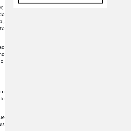
r,
do
l,
nto
ao
no
io
em
ido
que
res