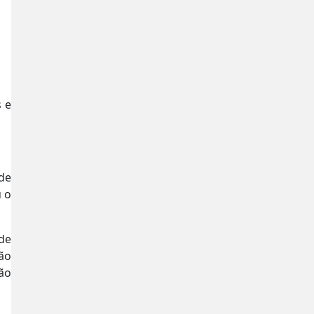
s e
 de
u o
de
ção
ão