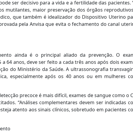
ode ser decisivo para a vida e a fertilidade das pacientes.
os mutilantes, maior preservação dos órgãos reprodutivos
édico, que também é idealizador do Dispositivo Uterino p
aprovada pela Anvisa que evita o fechamento do canal uter
mento ainda é o principal aliado da prevenção. O exa
a 64 anos, deve ser feito a cada três anos após dois exa
ção do Ministério da Saúde. A ultrassonografia transvagi
nica, especialmente após os 40 anos ou em mulheres c
detecção precoce é mais difícil, exames de sangue como o 
citados. “Análises complementares devem ser indicadas c
esteja atento aos sinais clínicos, sobretudo em pacientes 
mento