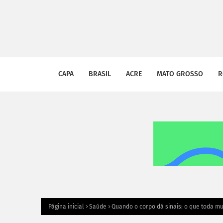
CAPA
BRASIL
ACRE
MATO GROSSO
R
Página inicial
Saúde
Quando o corpo dá sinais: o que toda mu