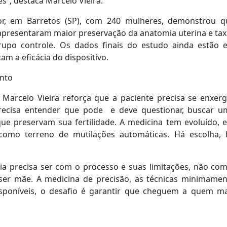
s”, destaca Marcelo Vieira.
or, em Barretos (SP), com 240 mulheres, demonstrou q
apresentaram maior preservação da anatomia uterina e tax
upo controle. Os dados finais do estudo ainda estão 
am a eficácia do dispositivo.
ento
Marcelo Vieira reforça que a paciente precisa se enxerg
recisa entender que pode e deve questionar, buscar u
ue preservam sua fertilidade. A medicina tem evoluído, e
como terreno de mutilações automáticas. Há escolha, 
ia precisa ser com o processo e suas limitações, não com
er mãe. A medicina de precisão, as técnicas minimamen
isponíveis, o desafio é garantir que cheguem a quem ma