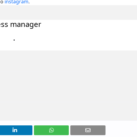
lo
instagram
.
ess manager