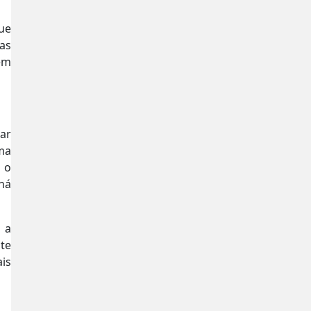
ue
as
em
ar
ma
 o
há
 a
te
is