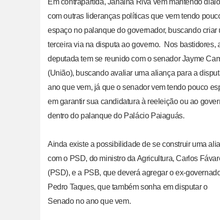
Em contrapartida, Janaina Riva vem mantendo diál
com outras lideranças políticas que vem tendo pouc
espaço no palanque do governador, buscando criar
terceira via na disputa ao governo. Nos bastidores, 
deputada tem se reunido com o senador Jayme Ca
(União), buscando avaliar uma aliança para a dispu
ano que vem, já que o senador vem tendo pouco es
em garantir sua candidatura à reeleição ou ao gove
dentro do palanque do Palácio Paiaguás.
Ainda existe a possibilidade de se construir uma ali
com o PSD, do ministro da Agricultura, Carlos Fávar
(PSD), e a PSB, que deverá agregar o ex-governado
Pedro Taques, que também sonha em disputar o
Senado no ano que vem.