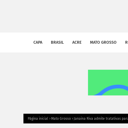
CAPA
BRASIL
ACRE
MATO GROSSO
R
Página inicial
Mato Grosso
Janaina Riva admite tratativas pa