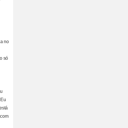
o
ha no
o só
eu
 Eu
está
 com