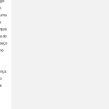
ogo
o
 uma
a
mpos
ta do
paço
rno
ança
o
r