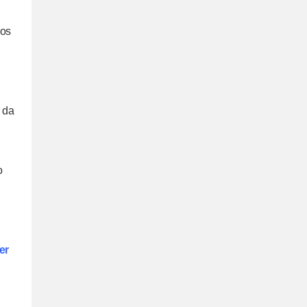
nos
a da
o
er