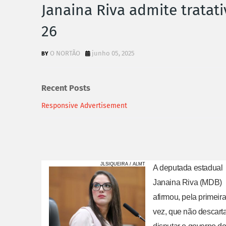
Janaina Riva admite tratat
26
O NORTÃO
junho 05, 2025
Recent Posts
Responsive Advertisement
JLSIQUEIRA / ALMT
A deputada estadual
Janaina Riva (MDB)
afirmou, pela primeir
vez, que não descart