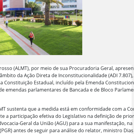
Grosso (ALMT), por meio de sua Procuradoria Geral, aprese
âmbito da Ação Direta de Inconstitucionalidade (ADI 7.807
da Constituição Estadual, incluído pela Emenda Constitucion
 de emendas parlamentares de Bancada e de Bloco Parlament
LMT sustenta que a medida está em conformidade com a Cons
te a participação efetiva do Legislativo na definição de pri
dvocacia-Geral da União (AGU) para a sua manifestação, n
PGR) antes de seguir para análise do relator, ministro Dias 