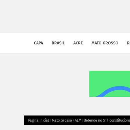
CAPA
BRASIL
ACRE
MATO GROSSO
R
Página inicial
Mato Grosso
ALMT defende no STF constitucion