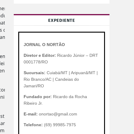
enta que o dispositivo é
tadual usurpa a competência
EXPEDIENTE
aterial, defende que a
s coletivas no âmbito federal,
ariam organizadas em bancadas
JORNAL O NORTÃO
Diretor e Editor:
Ricardo Júnior – DRT
emelhantes, há decisões
0001778/RO
eia Legislativa trouxe um
mente a população de Mato
Sucursais:
Cuiabá/MT | Aripuanã/MT |
Rio Branco/AC | Candeias do
Jamari/RO
onstitucional, pois apenas
inidos pela Constituição
Fundado por:
Ricardo da Rocha
Ribeiro Jr.
E-mail:
onortao@gmail.com
stituição Federal, ao
 para a União, mas também
Telefone:
(69) 99985-7975
mbleia Legislativa aprovou