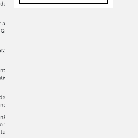
de Mato Grosso”, explicou o
r ao praticado no âmbito
rosso o limite fixado é de
a. O valor é proporcional e
to público, reforçando que
atividade no processo de
ade da execução orçamentária,
ncluiu.
 a não concessão da medida
o 164, §16-B, da Constituição
uição Federal; e, e Em caso