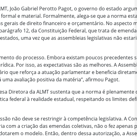
T, João Gabriel Perotto Pagot, o governo do estado argum
: formal e material. Formalmente, alega-se que a norma es
s gerais de direito financeiro e orçamentário. No aspecto m
 parágrafo 12, da Constituição Federal, que trata de emenda
 estados, uma vez que as assembleias legislativas não est
amento do processo. Embora existam poucos precedentes s
ídica. Por isso, as expectativas são as melhores. A Assembl
io que reforça a atuação parlamentar e beneficia direta
 uma avaliação positiva da matéria”, afirmou Pagot.
esa Diretora da ALMT sustenta que a norma é plenamente c
a federal à realidade estadual, respeitando os limites def
são não deve se restringir à competência legislativa. A Con
ria com a criação das emendas coletivas, não o fez apenas
dotarem o modelo. Então, dentro dessa autorização, a Asse