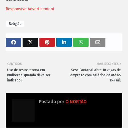
i
Responsive Advertisement
l
i
Religião
n
s
c
r
i
ANTIGOS
MAIS RECENTES
t
Uso de testosterona em
Sesc Pantanal abre 10 vagas de
mulheres: quando deve ser
emprego com salários de até R$
o
indicado?
16,4 mil
s
Postado por
O NORTÃO