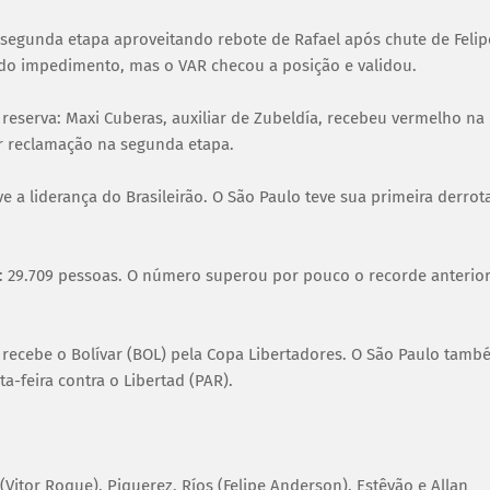
 segunda etapa aproveitando rebote de Rafael após chute de Felip
ndo impedimento, mas o VAR checou a posição e validou.
eserva: Maxi Cuberas, auxiliar de Zubeldía, recebeu vermelho na
or reclamação na segunda etapa.
e a liderança do Brasileirão. O São Paulo teve sua primeira derrot
: 29.709 pessoas. O número superou por pouco o recorde anterior
 recebe o Bolívar (BOL) pela Copa Libertadores. O São Paulo tamb
a-feira contra o Libertad (PAR).
Vitor Roque), Piquerez, Ríos (Felipe Anderson), Estêvão e Allan