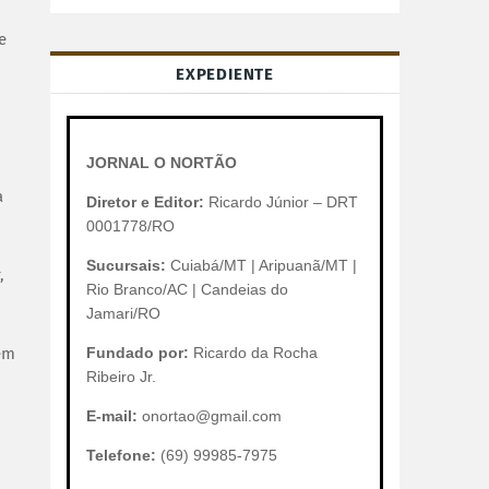
e
EXPEDIENTE
JORNAL O NORTÃO
a
Diretor e Editor:
Ricardo Júnior – DRT
0001778/RO
Sucursais:
Cuiabá/MT | Aripuanã/MT |
,
Rio Branco/AC | Candeias do
Jamari/RO
ém
Fundado por:
Ricardo da Rocha
Ribeiro Jr.
E-mail:
onortao@gmail.com
Telefone:
(69) 99985-7975