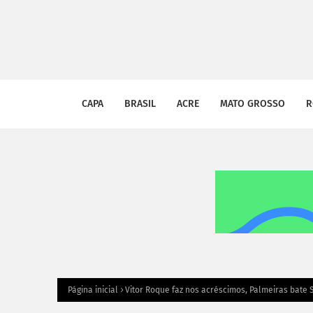
CAPA
BRASIL
ACRE
MATO GROSSO
R
Página inicial
Vitor Roque faz nos acréscimos, Palmeiras bate S