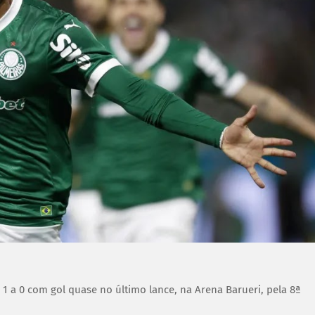
1 a 0 com gol quase no último lance, na Arena Barueri, pela 8ª