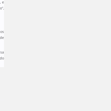
, e
o”,
sos
 de
ssa
 do