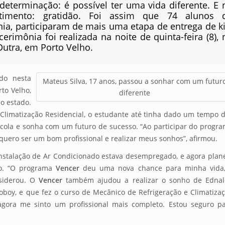
determinação: é possível ter uma vida diferente. E 
imento: gratidão. Foi assim que 74 alunos 
a, participaram de mais uma etapa de entrega de ki
rimônia foi realizada na noite de quinta-feira (8), 
Dutra, em Porto Velho.
ado nesta
Mateus Silva, 17 anos, passou a sonhar com um futur
to Velho,
diferente
o estado.
 Climatização Residencial, o estudante até tinha dado um tempo 
scola e sonha com um futuro de sucesso. “Ao participar do progr
uero ser um bom profissional e realizar meus sonhos”, afirmou.
nstalação de Ar Condicionado estava desempregado, e agora plan
io. “O programa
Vencer
deu uma nova chance para minha vida,
nsiderou. O
Vencer
também ajudou a realizar o sonho de Edna
oboy, e que fez o curso de Mecânico de Refrigeração e Climatiza
 agora me sinto um profissional mais completo. Estou seguro p