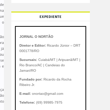
 de
una
que
EXPEDIENTE
a o
são
JORNAL O NORTÃO
ora
Diretor e Editor:
Ricardo Júnior – DRT
 já
0001778/RO
cou
Sucursais:
Cuiabá/MT | Aripuanã/MT |
sse
Rio Branco/AC | Candeias do
a e
Jamari/RO
Fundado por:
Ricardo da Rocha
Ribeiro Jr.
nça
E-mail:
onortao@gmail.com
ção
nto
Telefone:
(69) 99985-7975