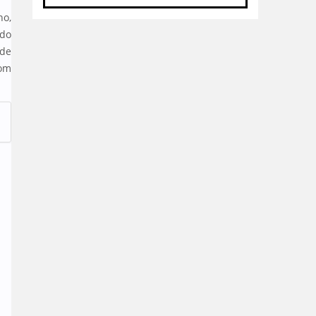
no,
 do
 de
com