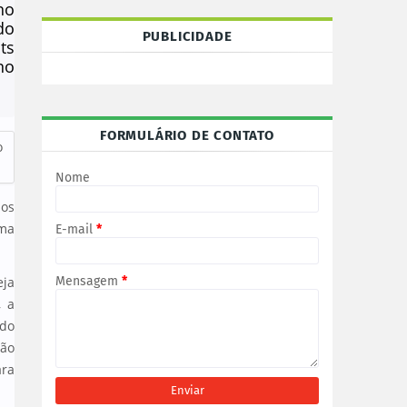
no
do
PUBLICIDADE
ts
no
FORMULÁRIO DE CONTATO
o
Nome
dos
ama
E-mail
*
Mensagem
*
eja
 a
ldo
ção
ara