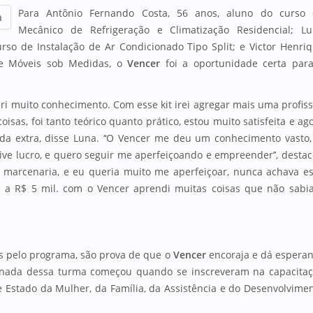
Para Antônio Fernando Costa, 56 anos, aluno do curso
a
Mecânico de Refrigeração e Climatização Residencial; L
rso de Instalação de Ar Condicionado Tipo Split; e Victor Henri
de Móveis sob Medidas, o
Vencer
foi a oportunidade certa par
uiri muito conhecimento. Com esse kit irei agregar mais uma profis
oisas, foi tanto teórico quanto prático, estou muito satisfeita e ag
nda extra, disse Luna. ‘‘O Vencer me deu um conhecimento vasto,
tive lucro, e quero seguir me aperfeiçoando e empreender’’, desta
 marcenaria, e eu queria muito me aperfeiçoar, nunca achava e
l a R$ 5 mil. com o Vencer aprendi muitas coisas que não sabi
as pelo programa, são prova de que o
Vencer
encoraja e dá espera
jornada dessa turma começou quando se inscreveram na capacita
e Estado da Mulher, da Família, da Assistência e do Desenvolvime