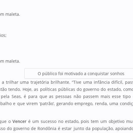
com maleta.
ios;
com maleta.
O público foi motivado a conquistar sonhos
trilhar uma trajetória brilhante. “Tive uma infância difícil, pas
ão tendo. Hoje, as políticas públicas do governo do estado, com
o pela Seas, é para que as pessoas não passem mais esse tipo
balho e que virem ‘patrão’, gerando emprego, renda, uma condi
 que o
Vencer
é um sucesso no estado, pois tem um objetivo mu
sso do governo de Rondônia é estar junto da população, apoiand