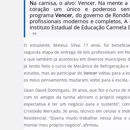
N
a camisa, o alvo: Vencer. Na mente a 
coração um único e poderoso sent
programa
Vencer,
do governo de Rondôni
profissionais modernos e completos, A ce
Instituto Estadual de Educação Carmela 
O estudante, Mateus Silva, 17 anos, foi benefici
segunda etapa de entrega de kits profissionais em Por
e que também já aconteceu em diversos municípios d
Já tendo feito o curso de Mecânico de Refrigeração e
estudos, mas ao participar do
Vencer
voltou para a e
os meus pensamentos mudaram, voltei para a escola, q
Gean David Domingues, 39 anos, que fez o curso de I
com os amigos da turma abrirem o próprio negóc
expectativa é ter um negócio para o sustento”, co
Cristovão Mercado, 36 anos, técnico em celular e mot
Residencial. ‘‘Queria muito trabalhar nessa área e
montar meu próprio negócio’’, afirmou.