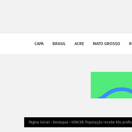
CAPA
BRASIL
ACRE
MATO GROSSO
R
Página inicial
Destaque
VENCER: População recebe kits profi