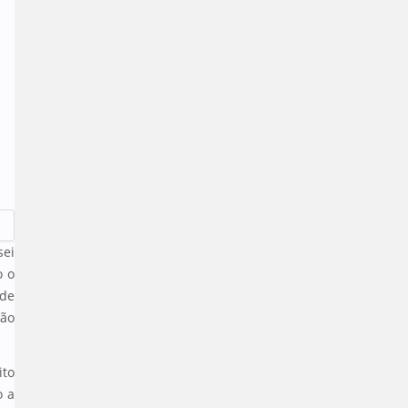
sei
o o
 de
ção
ito
o a