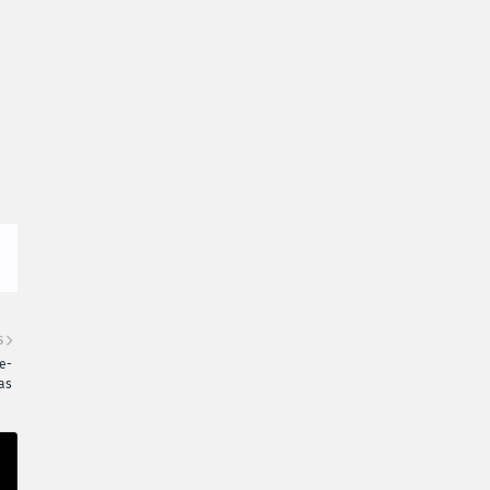
S
e-
as