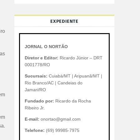
EXPEDIENTE
ro
JORNAL O NORTÃO
nas
Diretor e Editor:
Ricardo Júnior – DRT
0001778/RO
Sucursais:
Cuiabá/MT | Aripuanã/MT |
Rio Branco/AC | Candeias do
Jamari/RO
 em
Fundado por:
Ricardo da Rocha
Ribeiro Jr.
 em
E-mail:
onortao@gmail.com
a.​
Telefone:
(69) 99985-7975