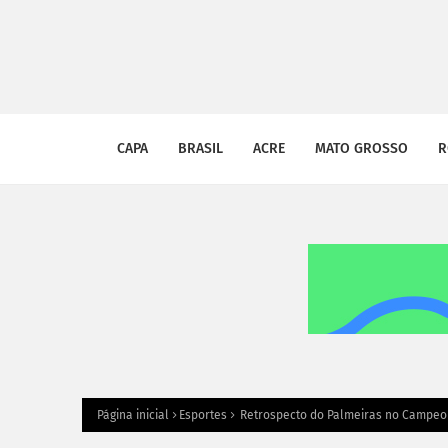
CAPA
BRASIL
ACRE
MATO GROSSO
R
Página inicial
Esportes
Retrospecto do Palmeiras no Campeona