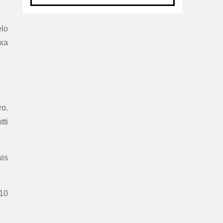
lo
axa
ro.
tti
uis
10