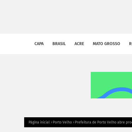
CAPA
BRASIL
ACRE
MATO GROSSO
R
Página inicial
Porto Velho
Prefeitura de Porto Velho abre pro