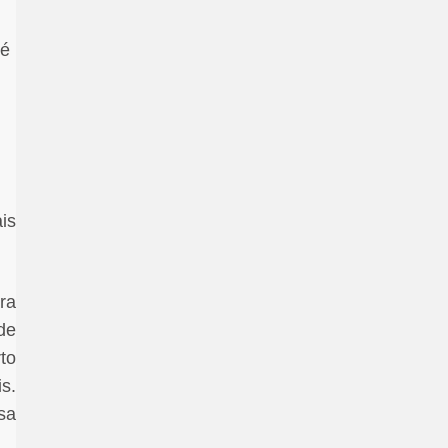
té
is
ra
de
to
s.
sa