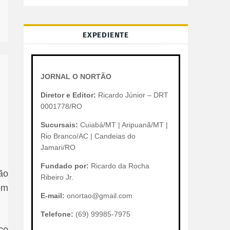
EXPEDIENTE
JORNAL O NORTÃO
Diretor e Editor:
Ricardo Júnior – DRT
0001778/RO
Sucursais:
Cuiabá/MT | Aripuanã/MT |
Rio Branco/AC | Candeias do
Jamari/RO
Fundado por:
Ricardo da Rocha
ão
Ribeiro Jr.
om
E-mail:
onortao@gmail.com
Telefone:
(69) 99985-7975
co