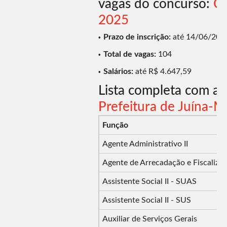
vagas do concurso:
Co
2025
Prazo de inscrição:
até 14/06/202
Total de vagas:
104
Salários:
até R$ 4.647,59
Lista completa com a
Prefeitura de Juína-
Função
Agente Administrativo II
Agente de Arrecadação e Fiscaliza
Assistente Social II - SUAS
Assistente Social II - SUS
Auxiliar de Serviços Gerais