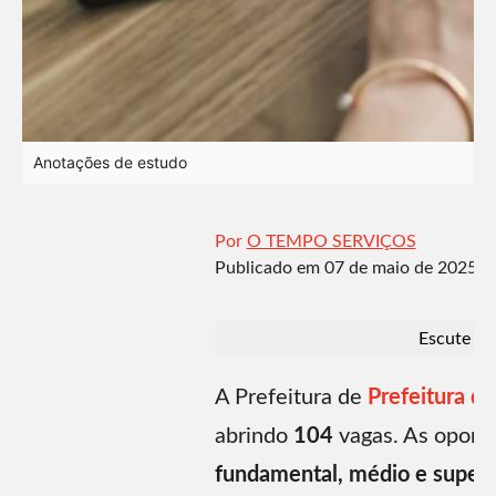
Anotações de estudo
Por
O TEMPO SERVIÇOS
Publicado em
07 de maio de 2025 | 
Escute o 
A Prefeitura de
Prefeitura de
abrindo
104
vagas. As oport
fundamental, médio e superi