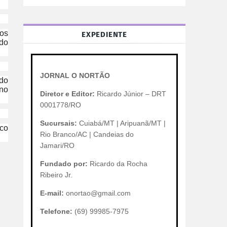
tos
EXPEDIENTE
do
JORNAL O NORTÃO
ndo
 no
Diretor e Editor:
Ricardo Júnior – DRT
0001778/RO
Sucursais:
Cuiabá/MT | Aripuanã/MT |
aco
Rio Branco/AC | Candeias do
Jamari/RO
Fundado por:
Ricardo da Rocha
Ribeiro Jr.
E-mail:
onortao@gmail.com
Telefone:
(69) 99985-7975