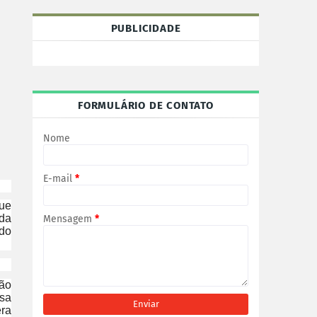
PUBLICIDADE
FORMULÁRIO DE CONTATO
Nome
E-mail
*
gue
ida
Mensagem
*
ido
ção
ssa
era