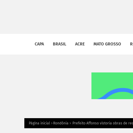
CAPA
BRASIL
ACRE
MATO GROSSO
R
Página inicial
Rondônia
Prefeito Affonso vistoria obras de r