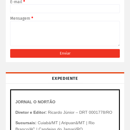
E-mail
*
Mensagem
*
EXPEDIENTE
JORNAL O NORTÃO
Diretor e Editor:
Ricardo Júnior – DRT 0001778/RO
Sucursais:
Cuiabá/MT | Aripuanã/MT | Rio
Branco/AC | Candeias do Jamari/RO