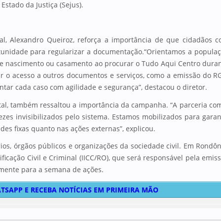
Estado da Justiça (Sejus).
inal, Alexandro Queiroz, reforça a importância de que cidadãos 
rtunidade para regularizar a documentação.“Orientamos a popula
de nascimento ou casamento ao procurar o Tudo Aqui Centro dura
ir o acesso a outros documentos e serviços, como a emissão do R
tar cada caso com agilidade e segurança”, destacou o diretor.
ital, também ressaltou a importância da campanha. “A parceria co
zes invisibilizados pelo sistema. Estamos mobilizados para garan
es fixas quanto nas ações externas”, explicou.
rios, órgãos públicos e organizações da sociedade civil. Em Rondôn
ficação Civil e Criminal (IICC/RO), que será responsável pela emis
mente para a semana de ações.
TSAPP E RECEBA NOTÍCIAS EM PRIMEIRA MÃO