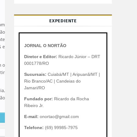
EXPEDIENTE
com
ção
nte
JORNAL O NORTÃO
G e
Diretor e Editor:
Ricardo Júnior – DRT
0001778/RO
m o
tir
Sucursais:
Cuiabá/MT | Aripuanã/MT |
Rio Branco/AC | Candeias do
Jamari/RO
ia,
são
Fundado por:
Ricardo da Rocha
Ribeiro Jr.
E-mail:
onortao@gmail.com
Telefone:
(69) 99985-7975