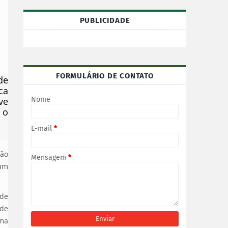
PUBLICIDADE
FORMULÁRIO DE CONTATO
de
ca
ve
Nome
 o
E-mail
*
ção
Mensagem
*
hum
ade
 de
ema