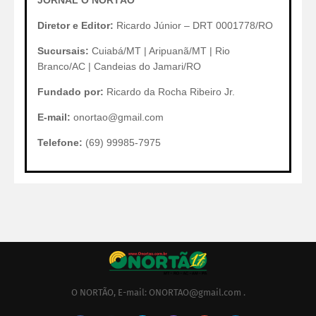
JORNAL O NORTÃO
Diretor e Editor:
Ricardo Júnior – DRT 0001778/RO
Sucursais:
Cuiabá/MT | Aripuanã/MT | Rio
Branco/AC | Candeias do Jamari/RO
Fundado por:
Ricardo da Rocha Ribeiro Jr.
E-mail:
onortao@gmail.com
Telefone:
(69) 99985-7975
O NORTÃO, E-mail: ONORTAO@gmail.com .