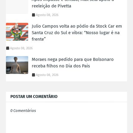
reeleição de Pivetta
Agosto 08, 2026
Julio Campos volta ao pódio da Stock Car em
Santa Cruz do Sul e vibra: “Nosso lugar é na
frente”
Agosto 08, 2026
Moraes nega pedido para que Bolsonaro
receba filhos no Dia dos Pais
Agosto 08, 2026
POSTAR UM COMENTÁRIO
0 Comentários