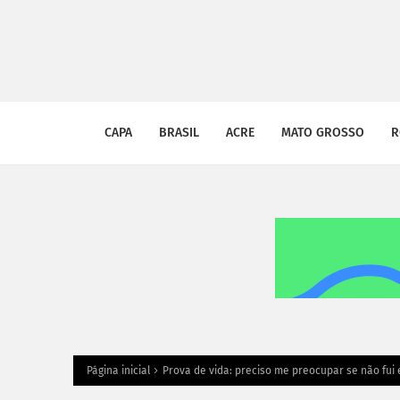
CAPA
BRASIL
ACRE
MATO GROSSO
R
Página inicial
Prova de vida: preciso me preocupar se não fu