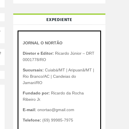
EXPEDIENTE
o
JORNAL O NORTÃO
e
Diretor e Editor:
Ricardo Júnior – DRT
0001778/RO
Sucursais:
Cuiabá/MT | Aripuanã/MT |
Rio Branco/AC | Candeias do
Jamari/RO
Fundado por:
Ricardo da Rocha
Ribeiro Jr.
E-mail:
onortao@gmail.com
Telefone:
(69) 99985-7975