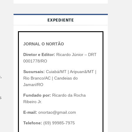
EXPEDIENTE
JORNAL O NORTÃO
Diretor e Editor:
Ricardo Júnior – DRT
0001778/RO
Sucursais:
Cuiabá/MT | Aripuanã/MT |
,
Rio Branco/AC | Candeias do
Jamari/RO
Fundado por:
Ricardo da Rocha
s
Ribeiro Jr.
E-mail:
onortao@gmail.com
Telefone:
(69) 99985-7975