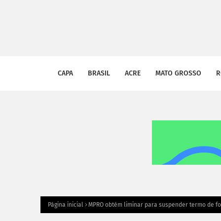
CAPA
BRASIL
ACRE
MATO GROSSO
R
Página inicial
MPRO obtém liminar para suspender termo de f