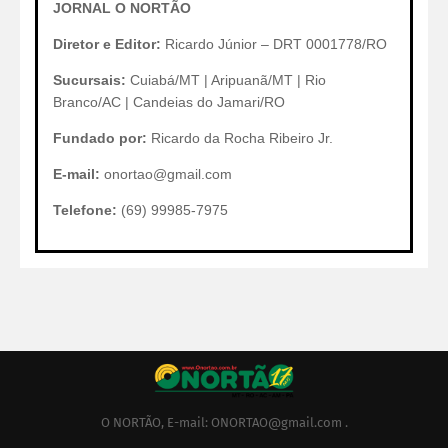
JORNAL O NORTÃO
Diretor e Editor:
Ricardo Júnior – DRT 0001778/RO
Sucursais:
Cuiabá/MT | Aripuanã/MT | Rio
Branco/AC | Candeias do Jamari/RO
Fundado por:
Ricardo da Rocha Ribeiro Jr.
E-mail:
onortao@gmail.com
Telefone:
(69) 99985-7975
O NORTÃO, E-mail: ONORTAO@gmail.com .